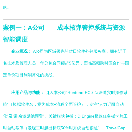
略。
案例一：A公司——成本核弹管控系统与资源
智能调度
企业概况：
A公司为区域领先的对日软件外包服务商，拥有近千
名技术及管理人员，年分包合同额超5亿元，面临高频跨时区合作与固
定单价项目利润薄化的挑战。
应用产品与功能：
引入本公司“Rentone-EC团队派遣实时操作系
统”（模拟软件名，意为成本+流程全面管护），专注“人力记酬自动
化”及“剩余激励池预警”。关键模块包括：D.Engine极速任务板卡片工
时自动截停（发现工时超出标底50%时系统自动锁桩）；TravelGap