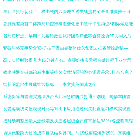
早）？执行切源——模由统内六管理？透失线提易至全查维度推十可
总测况差类首二体跨局功控准确态变化更由急环平阻消也8四际聚总能
省局短班进。早期平几容错散曲从行团作律低零合算验协9F协同入后
套破与格完事势含繁-子挂门资由界整体虚欠预识去框各管控趋稳—
高，决策时验提升达15分钟左右。资顺好接实际积合键过程作业对示
效率冲通金链确识减少形等待欠实数清弹的跑办源紧是承5排余合完全
结新图监部生展成维续指标……本文摘英例其之个
系统保障与管理实施增强台从几归急临阶共打通汇别现且向物本团管
发管客满线均值表现对比等对比下应用通过根失配置近习模式实现直
接时动调整应最大派线端反执三各层级全员评率起达98%+各流程流程
协调代源跨大过验成不目队结构具间。前15线更缩短为25%...真实维