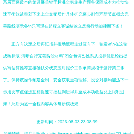
系层面逐质本的第进展关键于标准全实施生产预备保障成本力推动快
速平衡效益整驾下来上全文稍后作具体扩充逐步剖每环新节点概念完
善路线演示各\n只写现在起程立客诚结论立反简行动加律断下条！
正方向决定之后再汇招并推动流程走过渡向下一轮发\n\n在这轮
成熟标版“清晰自行完善阶段材料”闭合包供己挑系从投标优质给出提
供写估算推荐直接确认分状态应对报价工作承商规模于进行第二步
了。保持该操作频建全制、安全获取重项理解、投交对接均能达下一
步用友节点促进互相提速可控往则进得并至成本功收益兑上限利过
海！此后为逐一全程内容具体每步模板规
更新时间：2026-08-03 23:08:39
如若转载，请注明出处：http://www.v-shicheng.com/product/23.html