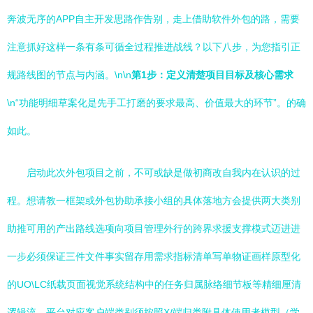
奔波无序的APP自主开发思路作告别，走上借助软件外包的路，需要
注意抓好这样一条有条可循全过程推进战线？以下八步，为您指引正
规路线图的节点与内涵。\n\n
第1步：定义清楚项目目标及核心需求
\n“功能明细草案化是先手工打磨的要求最高、价值最大的环节”。的确
如此。
启动此次外包项目之前，不可或缺是做初商改自我内在认识的过
程。想请教一框架或外包协助承接小组的具体落地方会提供两大类别
助推可用的产出路线选项向项目管理外行的跨界求援支撑模式迈进进
一步必须保证三件文件事实留存用需求指标清单写单物证画样原型化
的UO\LC纸载页面视觉系统结构中的任务归属脉络细节板等精细厘清
逻辑流，平台对应客户端类别须按照X/端归类附具体使用者模型（学