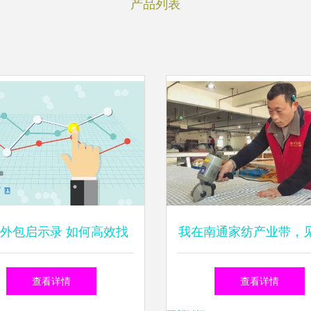
产品列表
外包启示录 如何高效找
我在南通家纺产业带，
靠谱的App开发公司？
音快手“杀进村来”
查看详情
查看详情