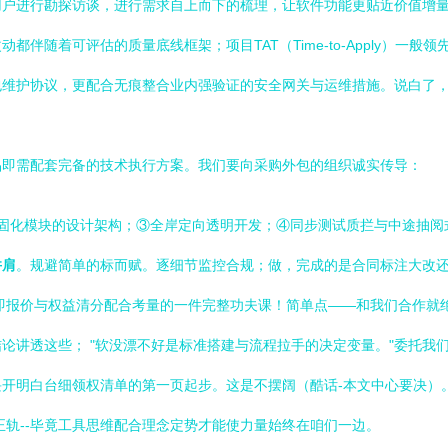
用户进行勘探访谈，进行需求自上而下的梳理，让软件功能更贴近价值增
随着可评估的质量底线框架；项目TAT（Time-to-Apply）一般领先
包维护协议，更配合无痕整合业内强验证的安全网关与运维措施。说白了
品即需配套完备的技术执行方案。我们要向采购外包的组织诚实传导：
固化模块的设计架构；③全岸定向透明开发；④同步测试质拦与中途抽阅式环
并肩
。规避简单的标而赋。逐细节监控合规；做，完成的是合同标注大改
即报价与权益清分配合考量的一件完整功夫课！简单点——和我们合作就绝
论讲透这些； "软没漂不好是标准搭建与流程拉手的决定变量。"委托我
开明白台细领权清单的第一页起步。这是不摆阔（酷话-本文中心要决）
正轨--毕竟工具思维配合理念定势才能使力量始终在咱们一边。