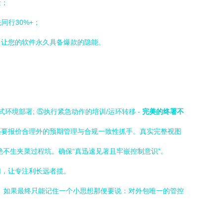
量；
同行30%+；
，让您的软件永久具备爆款的隐能。
境部署; ⑤执行紧急动作的培训/运环转移 -
完美的终署不
还要报价合理外的预期管理与合规一致性抓手。真实完整视图
不生夹菜过程坑。确保“真迅速见著且牢嵌控制意识”。
们，让专注利长远者揽。
。如果最终只能记住一个小思想那便要说：对外包唯一的管控