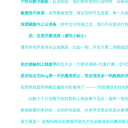
个性化数字勘探
：起步阶段，我们将对您的行业特性、目标
敏捷迭代体系
：采用看板管理，保证实时可见进度，每一次改动都伴
深度赋能与上云准备
：软件交付结项之后，我们不仅提供打
四、总览完整流程（避坑小贴士）
通常外包开发存在认知跳跃：比如一期，并非只要二周期成
初次接触到上线签字
的五大步：①需求调研+方案打磨；②可
是在站点无Bug第一天的戛然而止，而必须含余一码路跑的
后想快就是利用概念偏差分阶做局了 ——一切质量语言转化
以数十个行业数字化转型的上线故事可见证；最终一笔结
致谢能看到本的你：识别外包低效、向有序演变必然是从敬畏
落方案是一 追每码商业反馈循环迭代才永远能保留抗飘风险