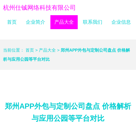
杭州仕铖网络科技有限公司
首页
企业简介
产品大全
联系我们
企业信息
当前位置：
首页
>
产品大全
>
郑州APP外包与定制公司盘点 价格解
析与应用公园等平台对比
郑州APP外包与定制公司盘点 价格解析
与应用公园等平台对比