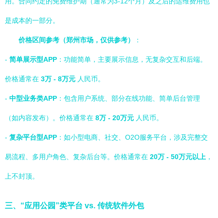
用。合同约定的免费维护期（通常为3-12个月）及之后的运维费用也
是成本的一部分。
价格区间参考（郑州市场，仅供参考）
：
-
简单展示型APP
：功能简单，主要展示信息，无复杂交互和后端。
价格通常在
3万 - 8万元
人民币。
-
中型业务类APP
：包含用户系统、部分在线功能、简单后台管理
（如内容发布）。价格通常在
8万 - 20万元
人民币。
-
复杂平台型APP
：如小型电商、社交、O2O服务平台，涉及完整交
易流程、多用户角色、复杂后台等。价格通常在
20万 - 50万元以上
，
上不封顶。
三、“应用公园”类平台 vs. 传统软件外包