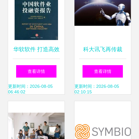
华软软件 打造高效
科大讯飞再传裁
可靠的软件外包服
员，AI行业门槛升
查看详情
查看详情
务解决方案
高但绝非“凉凉”
更新时间：2026-08-05
更新时间：2026-08-05
06:46:02
02:10:15