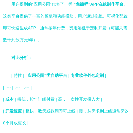
用户提到的“应用公园”代表了一类
“免编程”APP在线制作平台
。
这类平台提供了丰富的模板和功能模块，用户通过拖拽、可视化配置
即可快速生成APP，通常按年付费，费用远低于定制开发（可能只需
数千到数万元/年）。
对比分析：
| 特性 |
“应用公园”类自助平台
|
专业软件外包定制
|
| :--- | :--- | :--- |
|
成本
| 极低，按年订阅付费 | 高，一次性开发投入大 |
|
开发速度
| 极快，数天或数周即可上线 | 慢，从需求到上线通常需2-
6个月或更长 |