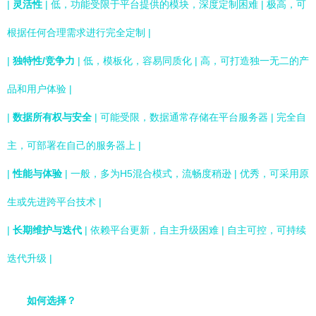
|
灵活性
| 低，功能受限于平台提供的模块，深度定制困难 | 极高，可
根据任何合理需求进行完全定制 |
|
独特性/竞争力
| 低，模板化，容易同质化 | 高，可打造独一无二的产
品和用户体验 |
|
数据所有权与安全
| 可能受限，数据通常存储在平台服务器 | 完全自
主，可部署在自己的服务器上 |
|
性能与体验
| 一般，多为H5混合模式，流畅度稍逊 | 优秀，可采用原
生或先进跨平台技术 |
|
长期维护与迭代
| 依赖平台更新，自主升级困难 | 自主可控，可持续
迭代升级 |
如何选择？