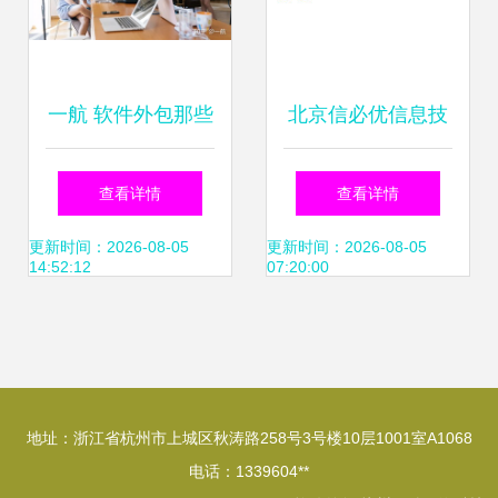
一航 软件外包那些
北京信必优信息技
必踩的坑——《公
术公司软件外包模
查看详情
查看详情
司选择》
式与行业分析
更新时间：2026-08-05
更新时间：2026-08-05
14:52:12
07:20:00
地址：浙江省杭州市上城区秋涛路258号3号楼10层1001室A1068
电话：1339604**