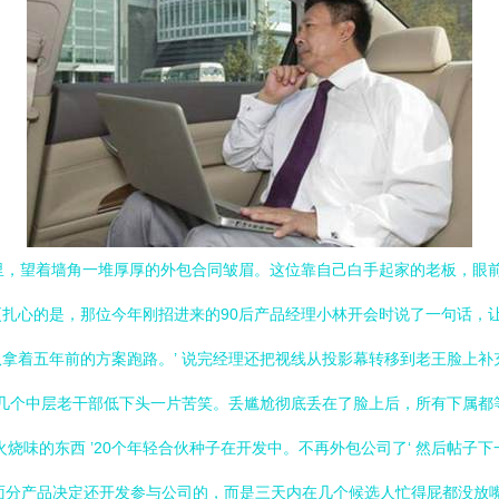
里，望着墙角一堆厚厚的外包合同皱眉。这位靠自己白手起家的老板，眼
扎心的是，那位今年刚招进来的90后产品经理小林开会时说了一句话，让
拿着五年前的方案跑路。’ 说完经理还把视线从投影幕转移到老王脸上补
，几个中层老干部低下头一片苦笑。丢尴尬彻底丢在了脸上后，所有下属
烧味的东西 ’20个年轻合伙种子在开发中。不再外包公司了‘ 然后帖
面分产品决定还开发参与公司的，而是三天内在几个候选人忙得屁都没放嘴