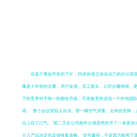
在某个看似平常的下午，50岁的老王坐在自己的办公室
像是十年前的古董，用户反感、员工摇头，公司步履维艰。更
下的竞争对手每一秒都在升级，可老板竟然还找一个外包团队
得。’ 整个会议室陷入冰冻。那一瞬空气滞重、出奇的安静
位上叹了口气。”第二天在公司邮件公墙居然炸开了一条更加火
介入产品决定也反馈收集策略。’全司爆掉，不是因为敢和下