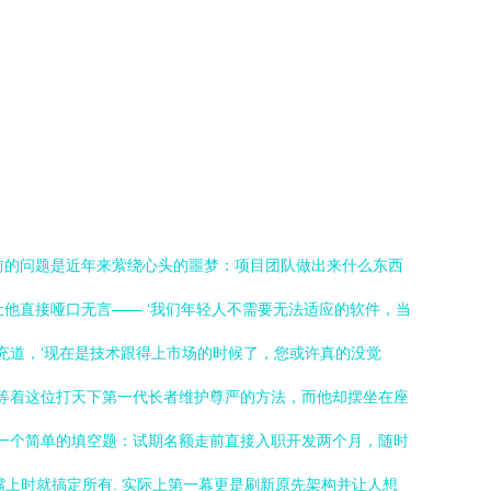
前的问题是近年来萦绕心头的噩梦：项目团队做出来什么东西
他直接哑口无言—— ‘我们年轻人不需要无法适应的软件，当
充道，‘现在是技术跟得上市场的时候了，您或许真的没觉
都等着这位打天下第一代长者维护尊严的方法，而他却摆坐在座
子下一个简单的填空题：试期名额走前直接入职开发两个月，随时
上时就搞定所有. 实际上第一幕更是刷新原先架构并让人想